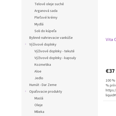
i
p
Telové oleje suché
s
r
Arganová sada
p
o
r
d
Pleťové krémy
o
u
Mydlá
d
k
Soli do kúpeľa
u
t
Bylinné nahrievacie vankúše
Vita 
k
o
Výživové doplnky
t
v
o
Výživové doplnky - tekuté
v
Výživové doplnky - kapsuly
Kozmetika
€37
Aloe
Jedlo
100 % 
Humát - Dar Zeme
% prír
https:
Opaľovacie produkty
liquid
Maslá
Oleje
Mlieka