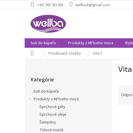
Prejsť
+421 905 362 866
wellbask@gmail.com
na
obsah
Soli do kúpeľa
Produkty z Mŕtveho mora
Byli
Domov
Predávané značky
Vita C
B
Vita
o
Preskočiť
č
Kategórie
kategórie
n
R
ý
Soli do kúpeľa
a
p
Odpor
Produkty z Mŕtveho mora
d
a
Sprchové gély
e
n
V
n
e
Sprchové oleje
ý
i
l
Šampóny
p
e
Telové maslá