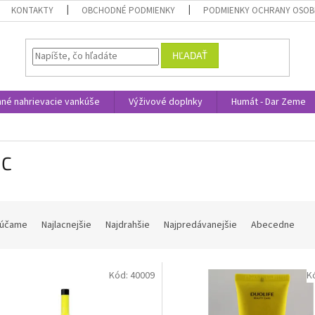
KONTAKTY
OBCHODNÉ PODMIENKY
PODMIENKY OCHRANY OSOB
HĽADAŤ
nné nahrievacie vankúše
Výživové doplnky
Humát - Dar Zeme
 C
účame
Najlacnejšie
Najdrahšie
Najpredávanejšie
Abecedne
Kód:
40009
K