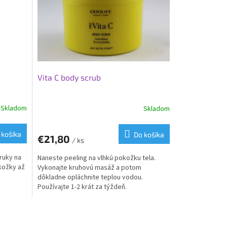
Vita C body scrub
Skladom
Skladom
 košíka
Do košíka
€21,80
/ ks
ruky na
Naneste peeling na vlhkú pokožku tela.
kožky až
Vykonajte kruhovú masáž a potom
dôkladne opláchnite teplou vodou.
Používajte 1-2 krát za týždeň.