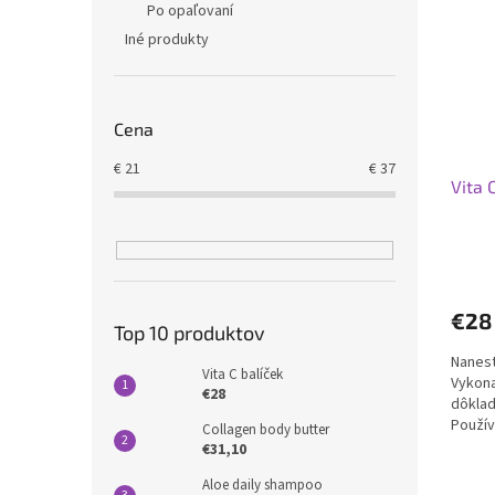
Po opaľovaní
Iné produkty
Cena
€
21
€
37
Vita 
€2
Top 10 produktov
Nanest
Vita C balíček
Vykona
€28
dôklad
Použív
Collagen body butter
€31,10
Aloe daily shampoo