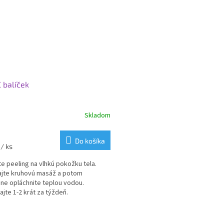
C balíček
Skladom
Do košíka
8
/ ks
e peeling na vlhkú pokožku tela.
jte kruhovú masáž a potom
ne opláchnite teplou vodou.
ajte 1-2 krát za týždeň.
O