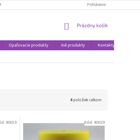
NÝCH ÚDAJOV
Prihlásenie
NÁKUPNÝ
Prázdny košík
KOŠÍK
Opaľovacie produkty
Iné produkty
Kontakty
GDPR -
4
položiek celkom
ód:
40019
Kód:
40029