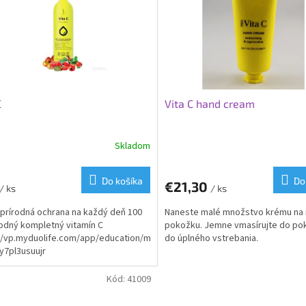
C
Vita C hand cream
Skladom
Do košíka
Do
€21,30
/ ks
/ ks
prírodná ochrana na každý deň 100
Naneste malé množstvo krému na 
odný kompletný vitamín C
pokožku. Jemne vmasírujte do po
//vp.myduolife.com/app/education/movies/products-
do úplného vstrebania.
#y7pl3usuujr
Kód:
41009