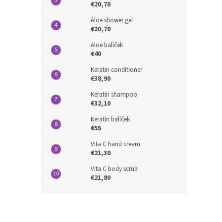
€20,70
Aloe shower gel
€20,70
Aloe balíček
€40
Keratin conditioner
€38,90
Keratin shampoo
€32,10
Keratín balíček
€55
Vita C hand cream
€21,30
Vita C body scrub
€21,80
Z
á
p